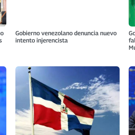
no
Gobierno venezolano denuncia nuevo
Go
s
intento injerencista
fa
M