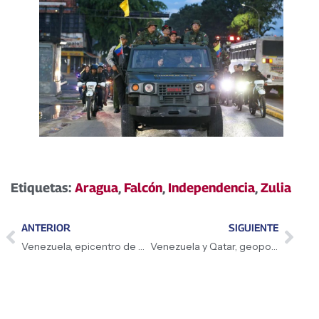
Etiquetas:
Aragua
,
Falcón
,
Independencia
,
Zulia
ANTERIOR
SIGUIENTE
Venezuela, epicentro de esperanza de quienes aman la vida
Venezuela y Qatar, geopolítica en defensa de la paz