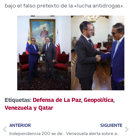
bajo el falso pretexto de la «lucha antidrogas».
Etiquetas:
Defensa de La Paz
,
Geopolítica
,
Venezuela y Qatar
ANTERIOR
SIGUIENTE
Independencia 200 se despliega en Aragua, Falcón y Zulia
Venezuela alerta sobre amenazas a la paz del caribe