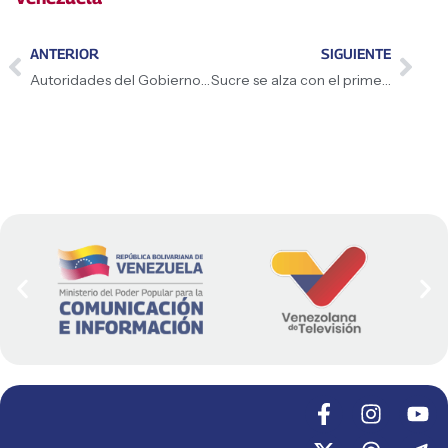
ANTERIOR
SIGUIENTE
Autoridades del Gobierno Nacional inspeccionan avances del Plan «Dr. José Gregorio Hernández» en la Maternidad Concepción Palacios
Sucre se alza con el primer lugar en el Desafío «Sigue Líneas Creativa» de la Robótica Nacional