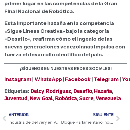
primer lugar en las competencias de la Gran
Final Nacional de Robótica.
Esta importante hazaña en la competencia
«Sigue Líneas Creativa» bajo la categoría
«Desafío», reafirma cómo el ingenio de las
nuevas generaciones venezolanas impulsa con
fuerza el desarrollo científico del país.
¡SÍGUENOS EN NUESTRAS REDES SOCIALES!
Instagram
|
WhatsApp
|
Facebook
|
Telegram
|
Yo
Etiquetas:
Delcy Rodríguez
,
Desafío
,
Hazaña
,
Juventud
,
New Goal
,
Robótica
,
Sucre
,
Venezuela
ANTERIOR
SIGUIENTE
Industria de delivery en Venezuela registra crecimiento sostenido mediante plataformas digitales
Bloque Parlamentario Indígena unifica fuerzas en el estado Zulia en apoyo a la Gran Peregrinación Nacional