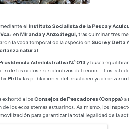
 mediante el
Instituto Socialista de la Pesca y Acuic
hica
» en
Miranda y Anzoátegui,
tras culminar tres me
aron la veda temporal de la especie en
Sucre y Delta
crianza natural
.
Providencia Administrativa N.º 013
y busca equilibra
ón de los ciclos reproductivos del recurso. Los estu
to Píritu
las poblaciones del crustáceo ya alcanzaron l
 exhortó a los
Consejos de Pescadores (Conppa)
a 
n de los ecosistemas estuarinos. Asimismo, los inspec
 movilización para garantizar la total legalidad de la ac