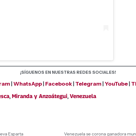
¡SÍGUENOS EN NUESTRAS REDES SOCIALES!
gram
|
WhatsApp
|
Facebook
|
Telegram
|
YouTube
|
T
esca
,
Miranda y Anzoátegui
,
Venezuela
ueva Esparta
Venezuela se corona ganadora mundi