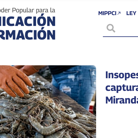
MIPPCI
LEY
Insopes
captur
Mirand