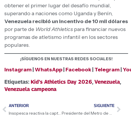
obtener el primer lugar del desafío mundial,
superando a naciones como Uganda y Benín,
Venezuela recibió un incentivo de 10 mil dólares
por parte de
World Athletics
para financiar nuevos
programas de atletismo infantil en los sectores
populares.
¡SÍGUENOS EN NUESTRAS REDES SOCIALES!
Instagram
|
WhatsApp
|
Facebook
|
Telegram
|
Yo
Etiquetas:
Kid's Athletics Day 2026
,
Venezuela
,
Venezuela campeona
ANTERIOR
SIGUIENTE
Insopesca reactiva la captura de camarón en Miranda y Anzoátegui
Presidente del Metro de Caracas, Carlos Silva, aseveró que el sistema está en «un proceso de mejora continua»