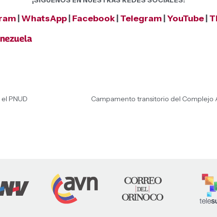
¡SÍGUENOS EN NUESTRAS REDES SOCIALES!
gram
|
WhatsApp
|
Facebook
|
Telegram
|
YouTube
|
T
nezuela
n el PNUD