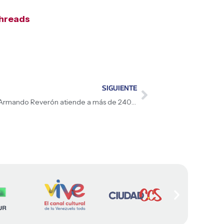
hreads
SIGUIENTE
Campamento transitorio del Complejo Armando Reverón atiende a más de 240 afectados