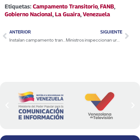
Etiquetas:
Campamento Transitorio
,
FANB
,
Gobierno Nacional
,
La Guaira
,
Venezuela
ANTERIOR
SIGUIENTE
Instalan campamento transitorio en el liceo Pedro Emilio Coll de Coche tras sismos
Ministros inspeccionan urbanismos de la OPPE y coordinan plan de despeje seguro