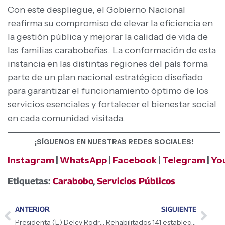
Con este despliegue, el Gobierno Nacional
reafirma su compromiso de elevar la eficiencia en
la gestión pública y mejorar la calidad de vida de
las familias carabobeñas. La conformación de esta
instancia en las distintas regiones del país forma
parte de un plan nacional estratégico diseñado
para garantizar el funcionamiento óptimo de los
servicios esenciales y fortalecer el bienestar social
en cada comunidad visitada.
¡SÍGUENOS EN NUESTRAS REDES SOCIALES!
Instagram
|
WhatsApp
|
Facebook
|
Telegram
|
Yo
Etiquetas:
Carabobo
,
Servicios Públicos
ANTERIOR
SIGUIENTE
Presidenta (E) Delcy Rodríguez nombra dos autoridades en materia cultural
Rehabilitados 141 establecimientos de Mercal y PDVAL para fortalecer la seguridad alimentaria