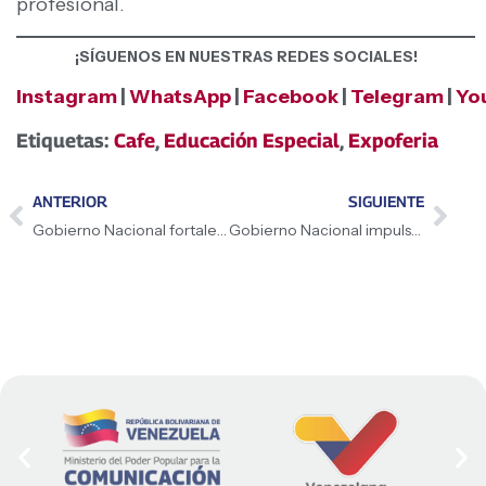
profesional.
¡SÍGUENOS EN NUESTRAS REDES SOCIALES!
Instagram
|
WhatsApp
|
Facebook
|
Telegram
|
Yo
Etiquetas:
Cafe
,
Educación Especial
,
Expoferia
ANTERIOR
SIGUIENTE
Gobierno Nacional fortalece el programa Semilleros Científicos
Gobierno Nacional impulsa producción pesquera en el primer cuatrimestre de 2026