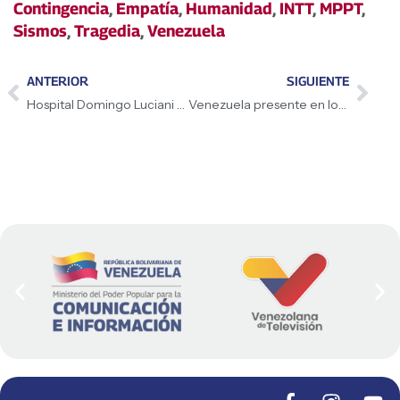
Contingencia
,
Empatía
,
Humanidad
,
INTT
,
MPPT
,
Sismos
,
Tragedia
,
Venezuela
ANTERIOR
SIGUIENTE
Hospital Domingo Luciani garantizó atención médica integral a más de 400 pacientes ​
Venezuela presente en los II Juegos Parasuramericanos Valledupar 2026 en muestra de resiliencia y hermandad