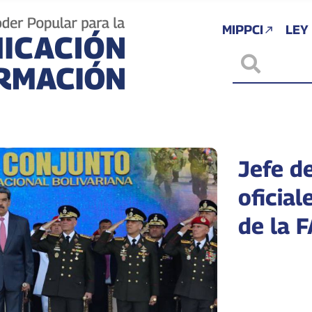
MIPPCI
LEY
Jefe d
oficial
de la 