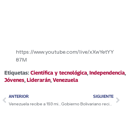
https://www.youtube.com/live/xXwYetYY
87M
Etiquetas:
Científica y tecnológica
,
Independencia
,
Jóvenes
,
Liderarán
,
Venezuela
ANTERIOR
SIGUIENTE
Venezuela recibe a 193 migrantes venezolanos
Gobierno Bolivariano recibe vacunas para reforzar inmunización infantil