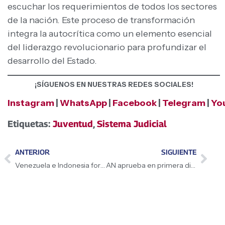
escuchar los requerimientos de todos los sectores
de la nación. Este proceso de transformación
integra la autocrítica como un elemento esencial
del liderazgo revolucionario para profundizar el
desarrollo del Estado.
¡SÍGUENOS EN NUESTRAS REDES SOCIALES!
Instagram
|
WhatsApp
|
Facebook
|
Telegram
|
Yo
Etiquetas:
Juventud
,
Sistema Judicial
ANTERIOR
SIGUIENTE
Venezuela e Indonesia fortalecen alianzas estratégicas en el sector acuícola
AN aprueba en primera discusión Proyecto de Ley de Reforma del Sistema Eléctrico