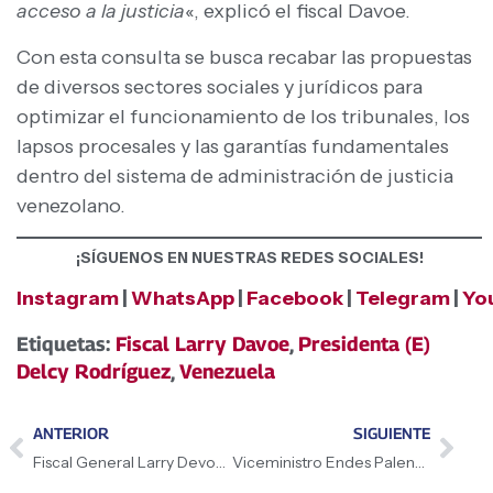
acceso a la justicia
«, explicó el fiscal Davoe.
Con esta consulta se busca recabar las propuestas
de diversos sectores sociales y jurídicos para
optimizar el funcionamiento de los tribunales, los
lapsos procesales y las garantías fundamentales
dentro del sistema de administración de justicia
venezolano.
¡SÍGUENOS EN NUESTRAS REDES SOCIALES!
Instagram
|
WhatsApp
|
Facebook
|
Telegram
|
Yo
Etiquetas:
Fiscal Larry Davoe
,
Presidenta (E)
Delcy Rodríguez
,
Venezuela
ANTERIOR
SIGUIENTE
Fiscal General Larry Devoe: «Venimos a este proceso a revisar cada uno de los procesos»
Viceministro Endes Palencia lideró despliegue de más de 1.400 funcionarios en Nueva Esparta