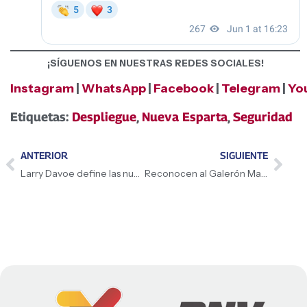
¡SÍGUENOS EN NUESTRAS REDES SOCIALES!
Instagram
|
WhatsApp
|
Facebook
|
Telegram
|
Yo
Etiquetas:
Despliegue
,
Nueva Esparta
,
Seguridad
ANTERIOR
SIGUIENTE
Larry Davoe define las nueve líneas de acción para reestructurar el sistema de justicia penal
Reconocen al Galerón Margariteño como patrimonio inmaterial