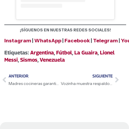
¡SÍGUENOS EN NUESTRAS REDES SOCIALES!
Instagram
|
WhatsApp
|
Facebook
|
Telegram
|
Yo
Etiquetas:
Argentina
,
Fútbol
,
La Guaira
,
Lionel
Messi
,
Sismos
,
Venezuela
ANTERIOR
SIGUIENTE
Madres cocineras garantizan la alimentación en campamento transitorio de Coche
Vozinha muestra respaldo y solidaridad ante Venezuela