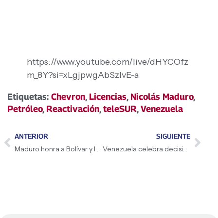
https://www.youtube.com/live/dHYCOfz
m_8Y?si=xLgjpwgAbSzlvE-a
Etiquetas:
Chevron
,
Licencias
,
Nicolás Maduro
,
Petróleo
,
Reactivación
,
teleSUR
,
Venezuela
ANTERIOR
SIGUIENTE
Maduro honra a Bolívar y la Armada
Venezuela celebra decisión de Macron sobre Palestina