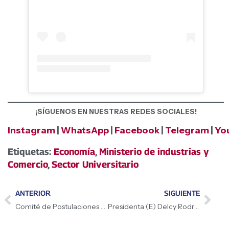
¡SÍGUENOS EN NUESTRAS REDES SOCIALES!
Instagram
|
WhatsApp
|
Facebook
|
Telegram
|
Yo
Etiquetas:
Economía
,
Ministerio de industrias y
Comercio
,
Sector Universitario
ANTERIOR
SIGUIENTE
Comité de Postulaciones Judiciales extendió plazo para entrega de documentos hasta el 17 de junio
Presidenta (E) Delcy Rodríguez sostuvo encuentro con Secretario General de la IILA