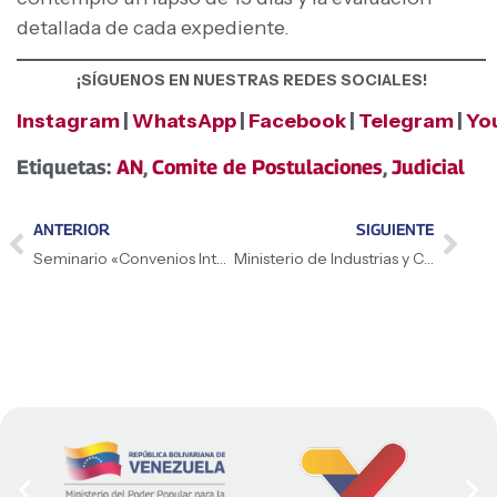
detallada de cada expediente.
¡SÍGUENOS EN NUESTRAS REDES SOCIALES!
Instagram
|
WhatsApp
|
Facebook
|
Telegram
|
Yo
Etiquetas:
AN
,
Comite de Postulaciones
,
Judicial
ANTERIOR
SIGUIENTE
Seminario «Convenios Internacionales» reafirma compromiso con la diplomacia multilateral
Ministerio de Industrias y Comercio Nacional articulará planes formativos con el sector universitario