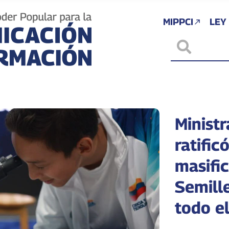
MIPPCI
LEY
Minist
ratifi
masifi
Semille
todo el