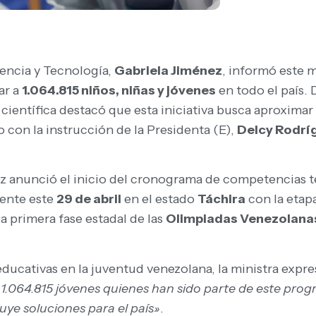
iencia y Tecnología,
Gabriela Jiménez
, informó este 
ar a
1.064.815 niños, niñas y jóvenes
en todo el país. 
era científica destacó que esta iniciativa busca aproxima
con la instrucción de la Presidenta (E),
Delcy Rodrí
z anunció el inicio del cronograma de competencias t
ente este
29 de abril
en el estado
Táchira
con la etapa
la primera fase estadal de las
Olimpiadas Venezolana
ducativas en la juventud venezolana, la ministra expres
1.064.815 jóvenes quienes han sido parte de este pro
uye soluciones para el país»
.