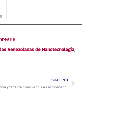
hreads
das Venezolanas de Nanotecnología
,
SIGUIENTE
«Sanar las expresiones de odio, intolerancia y falta de convivencia es el momento político que va a marcar historia»: Presidenta (E) Delcy Rodríguez propone una nueva espiritualidad