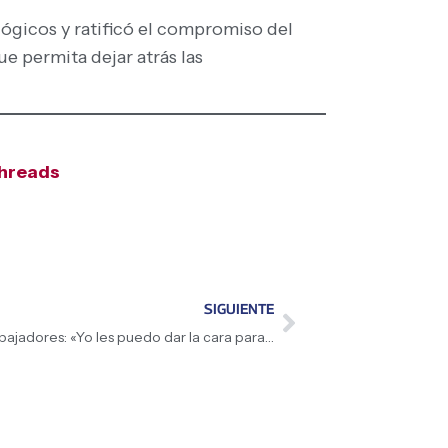
ógicos y ratificó el compromiso del
e permita dejar atrás las
hreads
SIGUIENTE
Presidenta (E) Delcy Rodríguez a los trabajadores: «Yo les puedo dar la cara para decir, habrá mejoras»