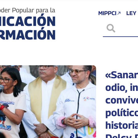
MIPPCI
LEY
«Sanar
odio, i
conviv
políti
histori
Delcy 