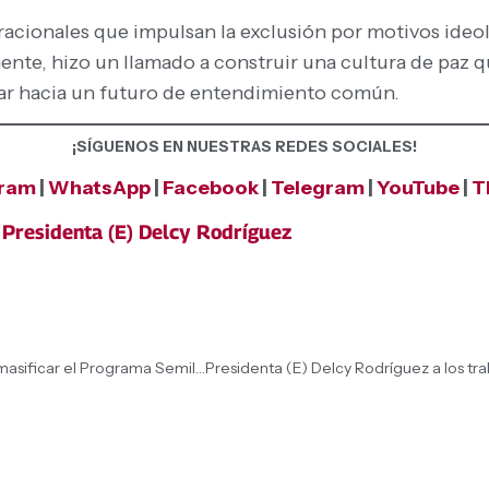
acionales que impulsan la exclusión por motivos ideol
nte, hizo un llamado a construir una cultura de paz qu
ar hacia un futuro de entendimiento común.
¡SÍGUENOS EN NUESTRAS REDES SOCIALES!
gram
|
WhatsApp
|
Facebook
|
Telegram
|
YouTube
|
T
,
Presidenta (E) Delcy Rodríguez
Ministra Gabriela Jiménez ratificó compromiso para masificar el Programa Semilleros Científicos en todo el país