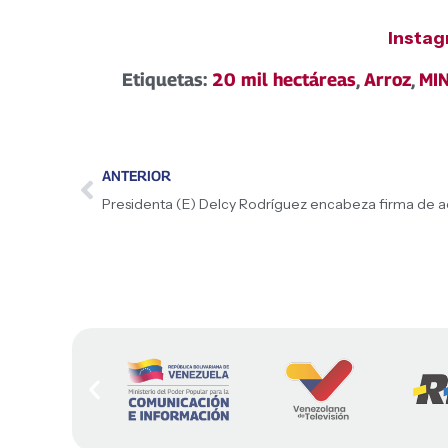
Insta
Etiquetas:
20 mil hectáreas
,
Arroz
,
MI
ANTERIOR