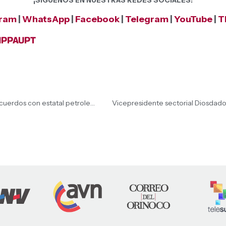
¡SÍGUENOS EN NUESTRAS REDES SOCIALES!
gram
|
WhatsApp
|
Facebook
|
Telegram
|
YouTube
|
T
NPPAUPT
Presidenta (E) Delcy Rodríguez encabeza firma de acuerdos con estatal petrolera italiana Eni
Vicepresidente sectorial Diosdado