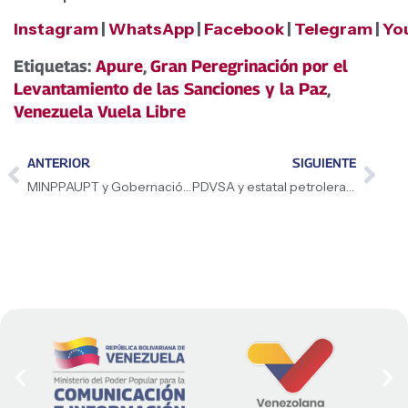
Instagram
|
WhatsApp
|
Facebook
|
Telegram
|
Yo
Etiquetas:
Apure
,
Gran Peregrinación por el
Levantamiento de las Sanciones y la Paz
,
Venezuela Vuela Libre
ANTERIOR
SIGUIENTE
MINPPAUPT y Gobernación de Apure impulsan cultivo de 20 mil hectáreas de arroz
PDVSA y estatal petrolera italiana Eni sellan alianza para impulsar producción energética