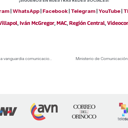
¡SÍGUENOS EN NUESTRAS REDES SOCIALES!
gram
|
WhatsApp
|
Facebook
|
Telegram
|
YouTube
|
T
illapol
,
Iván McGregor
,
MAC
,
Región Central
,
Videocon
Medios Alternativos y Comunitarios se posicionan en la vanguardia comunicacional ante la próxima Consulta Popular y en defensa de la República
Ministerio de Comunicación