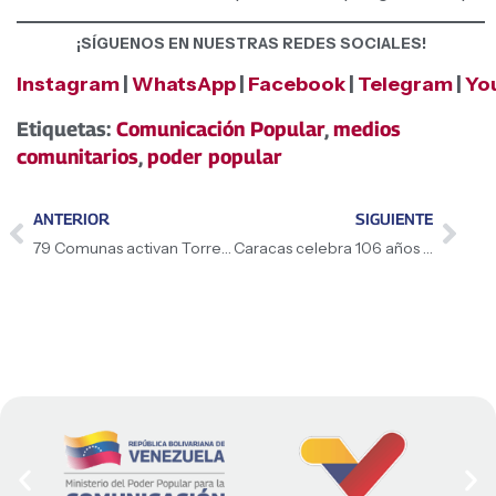
¡SÍGUENOS EN NUESTRAS REDES SOCIALES!
Instagram
|
WhatsApp
|
Facebook
|
Telegram
|
Yo
Etiquetas:
Comunicación Popular
,
medios
comunitarios
,
poder popular
ANTERIOR
SIGUIENTE
79 Comunas activan Torrefactora “El Cafetal”
Caracas celebra 106 años de Aquiles Nazoa con Marcha de Poesía