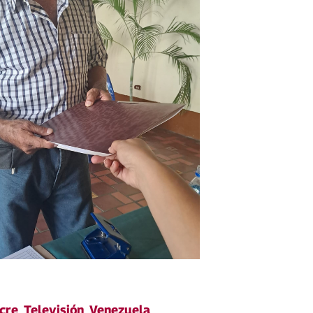
cre
,
Televisión
,
Venezuela