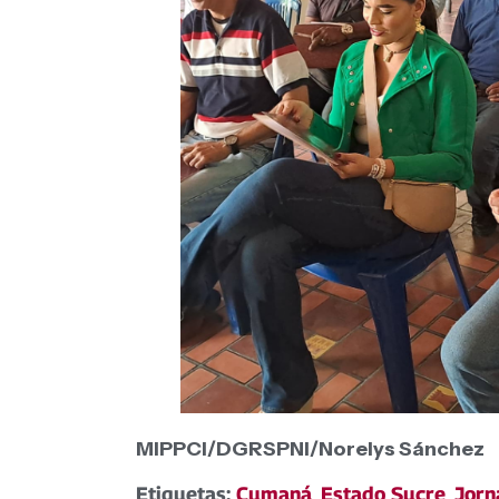
MIPPCI/DGRSPNI/Norelys Sánchez
Etiquetas:
Cumaná
,
Estado Sucre
,
Jorn