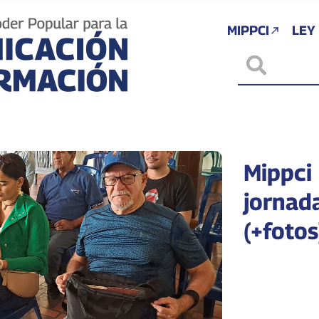
MIPPCI
LEY
Mippci 
jornad
(+fotos