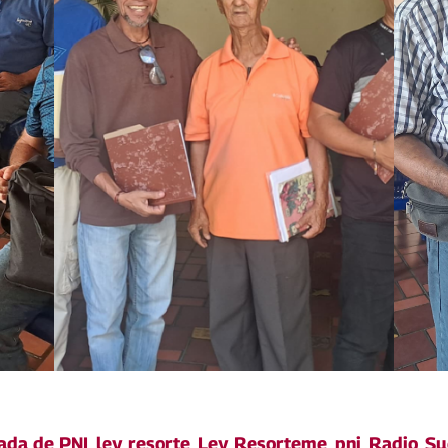
ada de PNI
,
ley resorte
,
Ley Resorteme
,
pni
,
Radio
,
Su