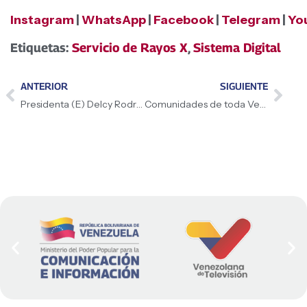
Instagram
|
WhatsApp
|
Facebook
|
Telegram
|
Yo
Etiquetas:
Servicio de Rayos X
,
Sistema Digital
ANTERIOR
SIGUIENTE
Presidenta (E) Delcy Rodríguez condecora a defensores de la Guayana Esequiba
Comunidades de toda Venezuela fortalecen conocimientos gracias al curso Horizonte Comunal