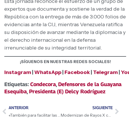
Esta jornada reconoce el esfuerzo de un grupo de
expertos que documenta y sostiene la verdad de la
República con la entrega de más de 3.000 folios de
evidencias ante la CIJ, mientras Venezuela ratifica
su disposición de avanzar mediante la diplomacia y
el derecho internacional en la defensa
irrenunciable de su integridad territorial.
¡SÍGUENOS EN NUESTRAS REDES SOCIALES!
Instagram
|
WhatsApp
|
Facebook
|
Telegram
|
Yo
Etiquetas:
Condecora
,
Defensores de la Guayana
Esequiba
,
Presidenta (E) Delcy Rodríguez
ANTERIOR
SIGUIENTE
«También para facilitar las condiciones de las inversiones internacionales que están llegando a Venezuela», aseguró Presidenta (E) Delcy Rodríguez
Modernizan de Rayos X con sistema digital en Lara