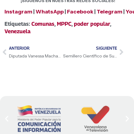
¡SÍGUENOS EN NUESTRAS REDES SOCIALES!
Instagram
|
WhatsApp
|
Facebook
|
Telegram
|
Yo
Etiquetas:
Comunas
,
MPPC
,
poder popular
,
Venezuela
ANTERIOR
SIGUIENTE
Diputada Vanessa Machado resalta protagonismo femenino en la economía y justicia nacional
Semillero Científico de Sucre se prepara para las Olimpiadas Venezolanas de Astronomía 2026