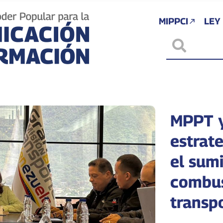
MIPPCI
LEY
MPPT 
estrat
el sumi
combus
transp