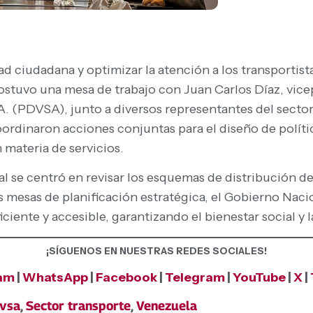
ad ciudadana y optimizar la atención a los transportista
sostuvo una mesa de trabajo con Juan Carlos Díaz, vic
. (PDVSA), junto a diversos representantes del sector
coordinaron acciones conjuntas para el diseño de polít
 materia de servicios.
al se centró en revisar los esquemas de distribución d
as mesas de planificación estratégica, el Gobierno Nac
ciente y accesible, garantizando el bienestar social y l
¡SÍGUENOS EN NUESTRAS REDES SOCIALES!
ram
|
WhatsApp
|
Facebook
|
Telegram
|
YouTube
|
X
|
vsa
,
Sector transporte
,
Venezuela