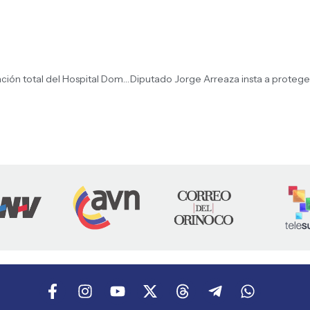
Plan Dr. José Gregorio Hernández impulsa la optimización total del Hospital Domingo Luciani