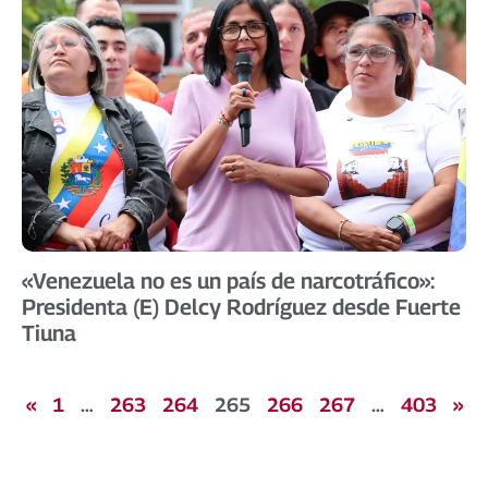
«Venezuela no es un país de narcotráfico»:
Presidenta (E) Delcy Rodríguez desde Fuerte
Tiuna
«
1
…
263
264
265
266
267
…
403
»