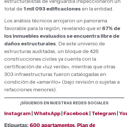
estructuralistas de vanguardia inspeccionaron un
total de
1 mil 093 edificaciones
en la entidad.
Los análisis técnicos arrojaron un panorama
favorable para la región, revelando que el
67% de
los inmuebles evaluados se encuentra libre de
daños estructurales
. De este universo de
estructuras auditadas, un bloque de 426
construcciones civiles ya cuenta con la
certificación de «luz verde», mientras que otras
303 infraestructuras fueron catalogadas en
condición de «amarillo» (bajo revisión o sujetas a
refacciones menores).
¡SÍGUENOS EN NUESTRAS REDES SOCIALES
Instagram
|
WhatsApp
|
Facebook
|
Telegram
|
Yo
Etiquetas:
600 apartamentos
,
Plan de