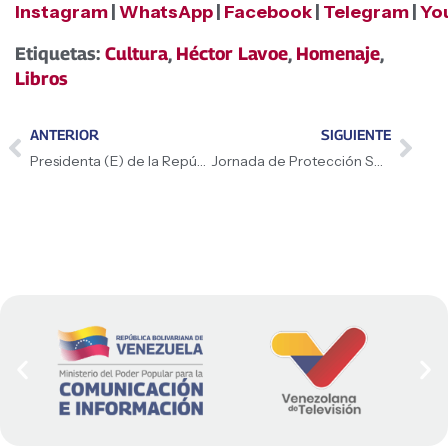
Instagram
|
WhatsApp
|
Facebook
|
Telegram
|
Yo
Etiquetas:
Cultura
,
Héctor Lavoe
,
Homenaje
,
Libros
ANTERIOR
SIGUIENTE
Presidenta (E) de la República Bolivariana de Venezuela, Delcy Rodríguez, es recibida con honores en Barbados para cumplir agenda estratégica
Jornada de Protección Social atiende a más de mil 400 familias en La Guaira