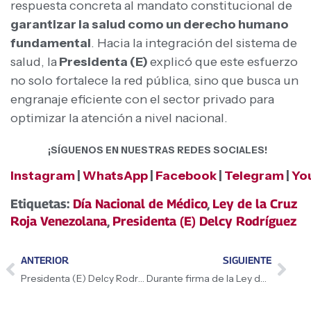
respuesta concreta al mandato constitucional de
garantizar la salud como un derecho humano
fundamental
. Hacia la integración del sistema de
salud, la
Presidenta (E)
explicó que este esfuerzo
no solo fortalece la red pública, sino que busca un
engranaje eficiente con el sector privado para
optimizar la atención a nivel nacional.
¡SÍGUENOS EN NUESTRAS REDES SOCIALES!
Instagram
|
WhatsApp
|
Facebook
|
Telegram
|
Yo
Etiquetas:
Día Nacional de Médico
,
Ley de la Cruz
Roja Venezolana
,
Presidenta (E) Delcy Rodríguez
ANTERIOR
SIGUIENTE
Presidenta (E) Delcy Rodríguez firmó la Ley de la Cruz Roja Venezolana: Es un logro para nuestro país tener esta Ley que reconoce las virtudes de la organización
Durante firma de la Ley de la Cruz Roja Venezolana Presidenta (E) Delcy Rodríguez: Ahí está el buen espíritu de coexistencia política; el diálogo político de nuestro país está en el parlamento venezolano