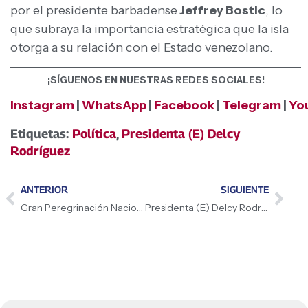
por el presidente barbadense
Jeffrey Bostic
, lo
que subraya la importancia estratégica que la isla
otorga a su relación con el Estado venezolano.
¡SÍGUENOS EN NUESTRAS REDES SOCIALES!
Instagram
|
WhatsApp
|
Facebook
|
Telegram
|
Yo
Etiquetas:
Política
,
Presidenta (E) Delcy
Rodríguez
ANTERIOR
SIGUIENTE
Gran Peregrinación Nacional: Gobernador Arnaldo Sánchez destaca fortaleza productiva de Mérida
Presidenta (E) Delcy Rodríguez y primera ministra de Barbados Mia Mottley dan declaraciones a los medios de comunicación