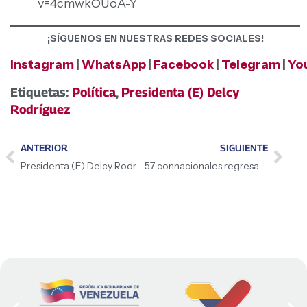
v=4cmwkOUoA-Y
¡SÍGUENOS EN NUESTRAS REDES SOCIALES!
Instagram
|
WhatsApp
|
Facebook
|
Telegram
|
Yo
Etiquetas:
Política
,
Presidenta (E) Delcy
Rodríguez
ANTERIOR
SIGUIENTE
Presidenta (E) Delcy Rodríguez es recibida por la Primera Ministra Mia Mottley en la residencia Illaro Court de Bridgetown
57 connacionales regresan a Venezuela para el reencuentro con sus raíces