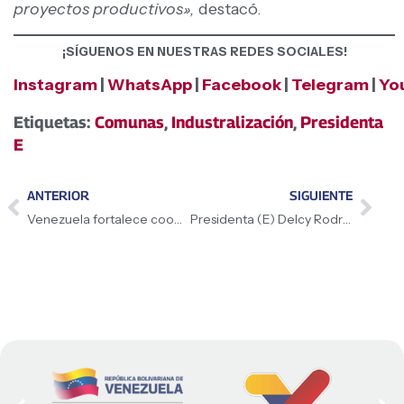
proyectos productivos»,
destacó.
¡SÍGUENOS EN NUESTRAS REDES SOCIALES!
Instagram
|
WhatsApp
|
Facebook
|
Telegram
|
Yo
Etiquetas:
Comunas
,
Industralización
,
Presidenta
E
ANTERIOR
SIGUIENTE
Venezuela fortalece cooperación espacial en América Latina
Presidenta (E) Delcy Rodríguez: Comuna El Maizal se ha convertido en modelo para la construcción comunal de Venezuela