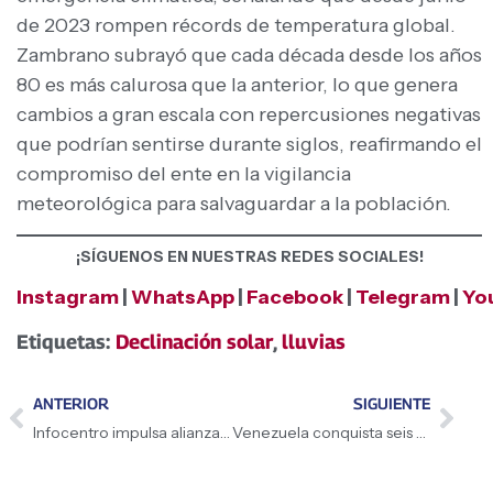
de 2023 rompen récords de temperatura global.
Zambrano subrayó que cada década desde los años
80 es más calurosa que la anterior, lo que genera
cambios a gran escala con repercusiones negativas
que podrían sentirse durante siglos, reafirmando el
compromiso del ente en la vigilancia
meteorológica para salvaguardar a la población.
¡SÍGUENOS EN NUESTRAS REDES SOCIALES!
Instagram
|
WhatsApp
|
Facebook
|
Telegram
|
Yo
Etiquetas:
Declinación solar
,
lluvias
ANTERIOR
SIGUIENTE
Infocentro impulsa alianzas para promover la ciencia productiva
Venezuela conquista seis preseas en Sudamericano de Tenis de Mesa