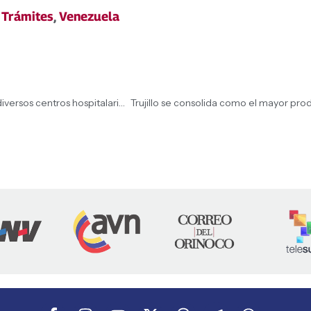
,
Trámites
,
Venezuela
1×10 del Buen Gobierno garantiza 98 mil fármacos a diversos centros hospitalarios en Mérida