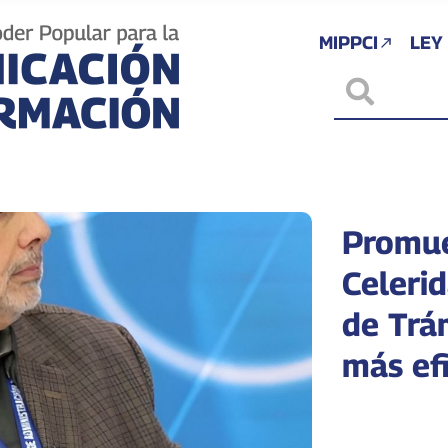
MIPPCI
LEY
Promue
Celeri
de Trá
más ef