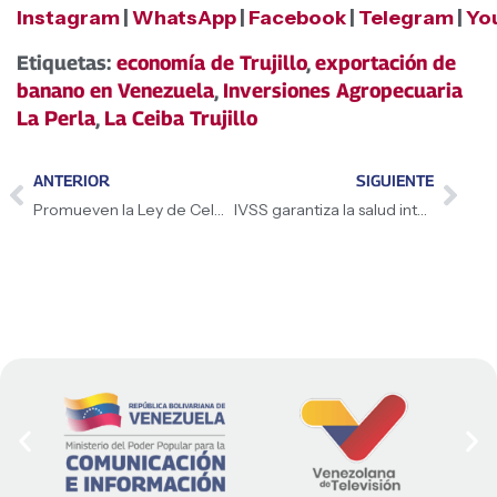
Instagram
|
WhatsApp
|
Facebook
|
Telegram
|
Yo
Etiquetas:
economía de Trujillo
,
exportación de
banano en Venezuela
,
Inversiones Agropecuaria
La Perla
,
La Ceiba Trujillo
ANTERIOR
SIGUIENTE
Promueven la Ley de Celeridad y Optimización de Trámites para un Estado más eficiente
IVSS garantiza la salud integral de los trabajadores en Carabobo