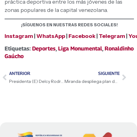
práctica deportiva entre los más jóvenes de las
zonas populares de la capital venezolana.
¡SÍGUENOS EN NUESTRAS REDES SOCIALES!
Instagram
|
WhatsApp
|
Facebook
|
Telegram
|
Yo
Etiquetas:
Deportes
,
Liga Monumental
,
Ronaldinho
Gaúcho
ANTERIOR
SIGUIENTE
Presidenta (E) Delcy Rodríguez llega a Nueva Delhi, República de la India, para cumplir con una agenda de trabajo estratégica
Miranda despliega plan de asfalto en tramo Flamingo-Curiepe