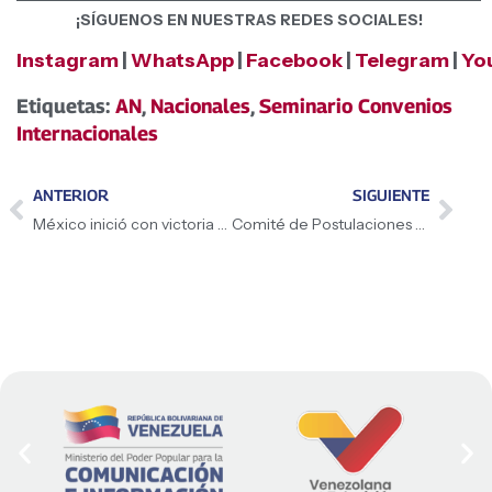
¡SÍGUENOS EN NUESTRAS REDES SOCIALES!
Instagram
|
WhatsApp
|
Facebook
|
Telegram
|
Yo
Etiquetas:
AN
,
Nacionales
,
Seminario Convenios
Internacionales
ANTERIOR
SIGUIENTE
México inició con victoria el Mundial 2026 tras vencer a Sudáfrica
Comité de Postulaciones Judiciales extendió plazo para entrega de documentos hasta el 17 de junio