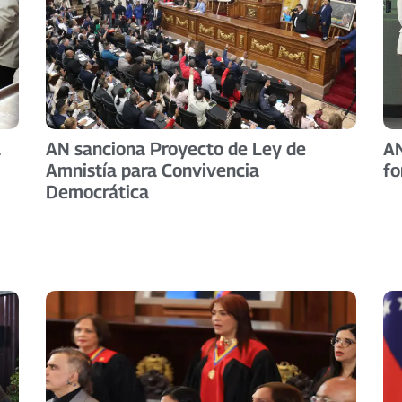
a
AN sanciona Proyecto de Ley de
AN
Amnistía para Convivencia
fo
Democrática