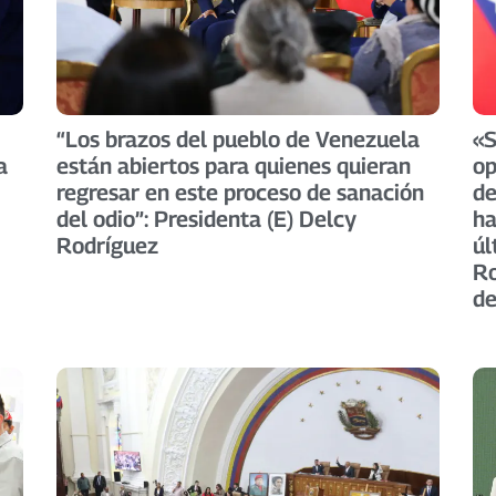
“Los brazos del pueblo de Venezuela
«S
a
están abiertos para quienes quieran
op
regresar en este proceso de sanación
de
del odio”: Presidenta (E) Delcy
ha
Rodríguez
úl
Ro
de