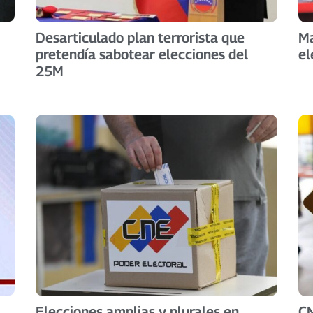
Desarticulado plan terrorista que
Ma
pretendía sabotear elecciones del
el
25M
Elecciones amplias y plurales en
CN