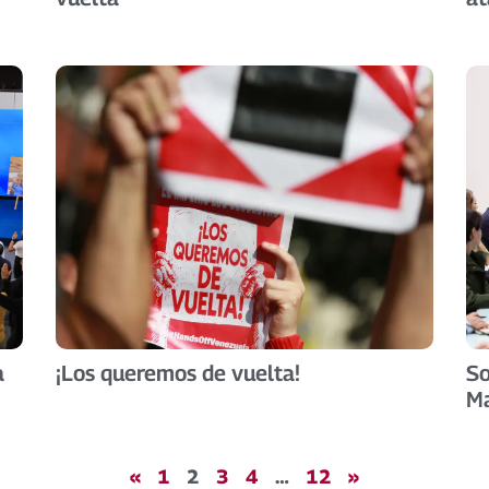
a
¡Los queremos de vuelta!
So
M
«
1
2
3
4
…
12
»