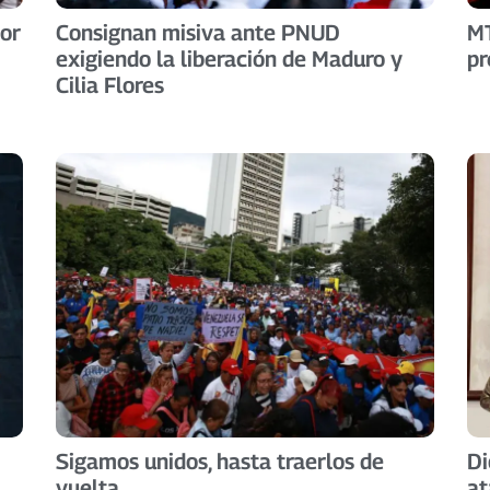
or
Consignan misiva ante PNUD
MT
exigiendo la liberación de Maduro y
pr
Cilia Flores
Sigamos unidos, hasta traerlos de
Di
vuelta
at