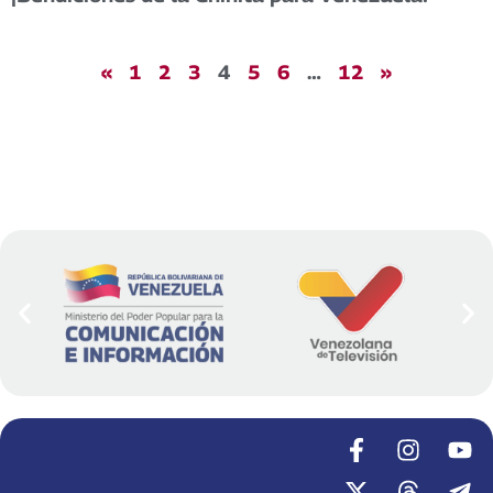
«
1
2
3
4
5
6
…
12
»