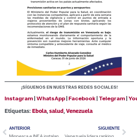
¡SÍGUENOS EN NUESTRAS REDES SOCIALES!
Instagram
|
WhatsApp
|
Facebook
|
Telegram
|
Yo
Etiquetas:
Ebola
,
salud
,
Venezuela
ANTERIOR
SIGUIENTE
Minpesca e INEA instalan mesas de trabajo para la simplificación de trámites del sector pesquero
Venezuela lidera ranking mundial del programa Kids’ Athletics de World Athletics