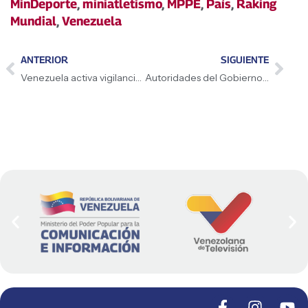
MinDeporte
,
miniatletismo
,
MPPE
,
País
,
Raking
Mundial
,
Venezuela
ANTERIOR
SIGUIENTE
Venezuela activa vigilancia epidemiológica ante alerta internacional por Ébola
Autoridades del Gobierno Nacional inspeccionan avances del Plan «Dr. José Gregorio Hernández» en la Maternidad Concepción Palacios